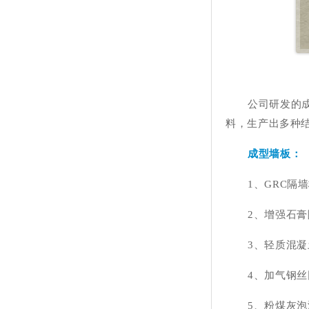
公司研发的
料，生产出多种
成型墙板：
1、GRC隔
2、增强石
3、轻质混
4、加气钢
5、粉煤灰