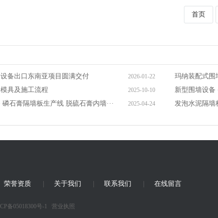
首页
套设备出口东南亚项目圆满交付
玛纳装配式围
2026-01-22
墙模具及施工流程
新型围墙设备
2025-10-10
磷石膏隔墙板生产线 脱硫石膏内墙···
发泡水泥隔墙板
2025-04-24
荣誉资质
|
关于我们
|
联系我们
|
在线留言
CP备05018300号-1
营业执照