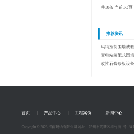
共18条 当前1/3页
推荐资讯
玛纳预制围墙成
变电站装配式围
改性石膏条板设备 
首页
|
产品中心
|
工程案例
|
新闻中心
|
Copyright © 2023 河南玛纳有限公司 地址：郑州市高新区翠竹街1号
豫I