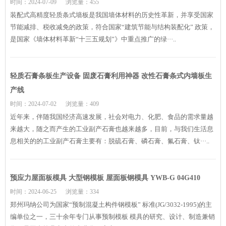
时间：2024-07-09
浏览量：455
装配式高精度轻质条式墙板是我国墙体材料的历史性革新，并享受国家
节能减排、税收减免的政策，符合国家“建筑节能与结构装配化” 政策，
是国家《墙体材料革新“十三五规划”》中重点推广的绿···..
轻质石膏条板生产设备 固废石膏利用神器 改性石膏条式内墙板生
产线
时间：2024-07-02
浏览量：409
近年来，伴随我国经济高速发展，社会对电力、化肥、食品的需求量越
来越大，随之而产生的工业副产石膏也越来越多，目前，与我们生活息
息相关的的工业副产石膏主要有：脱硫石膏、磷石膏、氟石膏、钛···..
预应力屋面板模具 大型钢模板 屋面板钢模具 YWB-G 04G410
时间：2024-06-25
浏览量：334
郑州玛纳公司为国家“预制混凝土构件钢模板” 标准(JG/3032-1995)的主
编单位之一，三十余年专门从事预制模板 模具的研究、设计、制造兼销