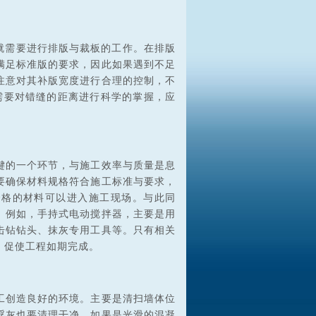
就需要进行排版与裁板的工作。在排版
满足标准版的要求，因此如果遇到不足
注意对其补版宽度进行合理的控制，不
需要对错缝的距离进行科学的掌握，应
键的一个环节，与施工效率与质量是息
要确保材料规格符合施工标准与要求，
合格的材料可以进入施工现场。与此同
。例如，手持式电动搅拌器，主要是用
击钻钻头、抹灰专用工具等。只有相关
，促使工程如期完成。
工创造良好的环境。主要是清扫墙体位
浮灰也要清理干净。如果是光滑的混凝