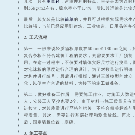
其次，具有
重量轻
，运输便利的特点。主要是因为该材
到35kg/m3左右，吸水率小于1.4%，所以其运输是
最后，其安装是比较
简单
的，并且可以根据实际需求生
比较强，当前已经应用到建筑、工业铸造、日用品等各
2. 工艺流程
第一，一般来说轻质隔板厚度在60mm至180mm之间
复合条板不符合建筑工程的要求，则需要要求工厂预制，
用。在这一过程中，不仅要对墙体实际尺寸进行测量，
对泡沫板的厚度进行合理的设计。为了对数量进行明确
对构件进行编号，最后进行排版，通过三维模型的建立
化，以便生产合适的材料，为接下的施工做准备。
第二，做好准备工作后，需要施工作业。对施工人数进
人，安装工人至少也要2个。由于材料与施工质量具有
进检查，对其质量进行严格的把关，不符合相关标准与
程质量。其次，需要进行基层处理和测量放线。再次
后，固定墙板位置，塞缝。
3. 施工要点