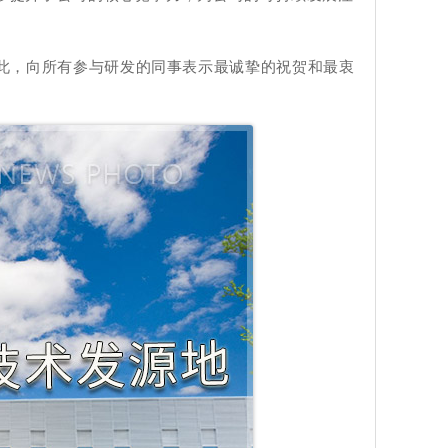
此，向所有参与研发的同事表示最诚挚的祝贺和最衷