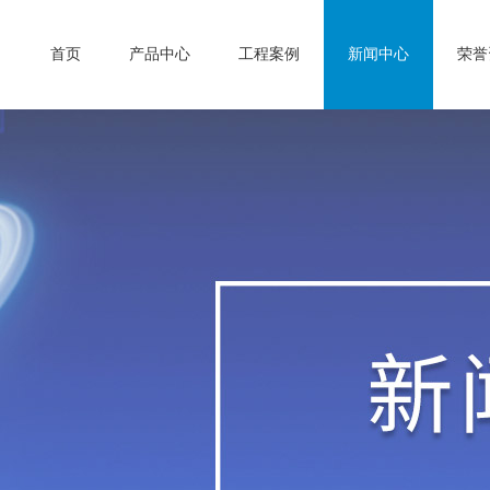
首页
产品中心
工程案例
新闻中心
荣誉