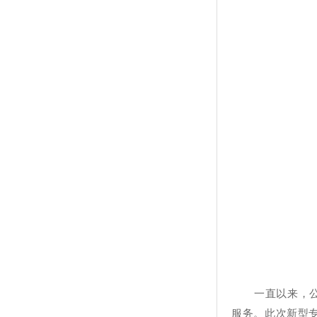
一直以来，
服务。此次新型