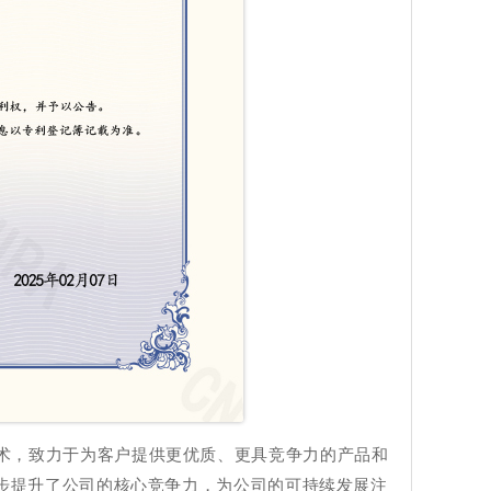
术，致力于为客户提供更优质、更具竞争力的产品和
步提升了公司的核心竞争力，为公司的可持续发展注