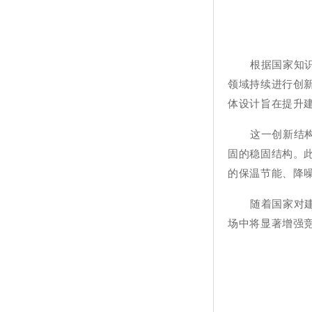
根据国家知识
领域持续进行创
体设计旨在提升
这一创新结
固的稳固结构。
的保温节能、降
随着国家对
场中将显著增强