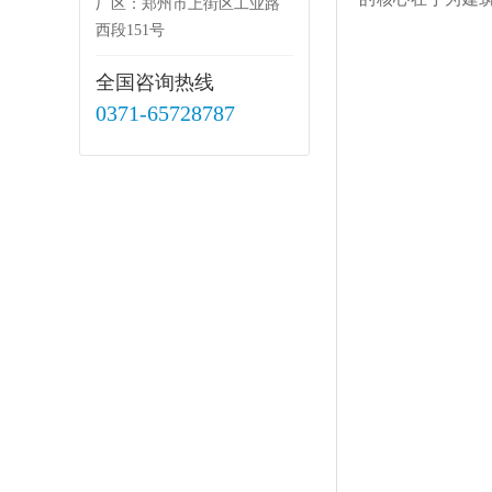
厂区：郑州市上街区工业路
西段151号
全国咨询热线
0371-65728787