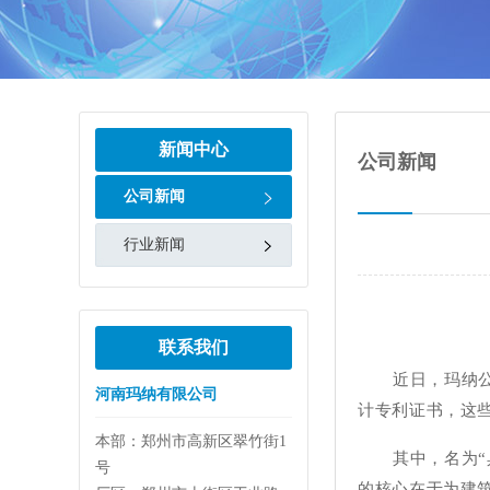
新闻中心
公司新闻
公司新闻
行业新闻
联系我们
近日，玛纳
河南玛纳有限公司
计专利证书，这
本部：郑州市高新区翠竹街1
其中，名为
号
的核心在于为建