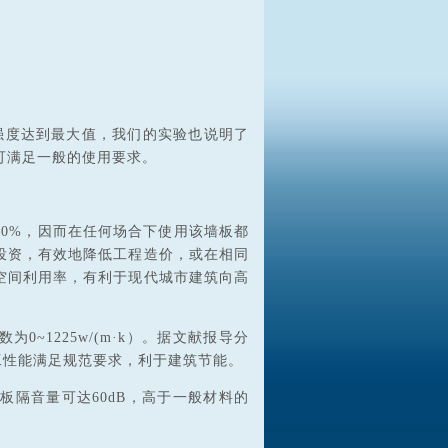
强度达到最大值，我们的实验也说明了
可满足一般的使用要求。
墙轻70%，因而在任何场合下使用该墙板都
投资，有效地降低工程造价，或在相同
空间利用率，有利于现代城市建筑向高
为0~1225w/(m·k）。据文献报导分
热工性能满足规范要求，利于建筑节能。
墙板隔音量可达60dB，高于一般材料的