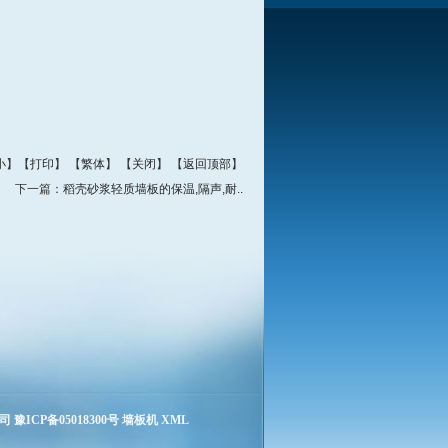
小
】【
打印
】
【
繁体
】 【
关闭
】 【
返回顶部
】
下一篇：
稻壳砂浆轻质墙板的保温,隔声,耐..
ICP备05018300号
墙板机
XML