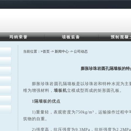
当前位置：
>首页
->
新闻中心
->
公司动态
膨胀珍珠岩圆孔隔墙板的特
膨胀珍珠岩圆孔隔墙板是以珍珠岩和特种水泥为主要
维为增强材料，
墙板机
立模成型而成的矩形圆孔板。
1隔墙板的优点
1)重量轻，表观密度为750kg/m³，运输操作过程
筑物的自重。
2)强度高，抗压强度为9.3MPa，抗折强度为2.2MPa