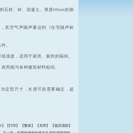
用的石材、砖、混凝土。厚度60mm的膨
。
，其空气声隔声量达到《住宅隔声标
条件。
低强度，适用于厨房、厕所的隔间。
，表而能与各种建筑材料粘结。
m，均为定型尺寸，长度可按需要确定，超
。
小
】【
打印
】
【
繁体
】 【
关闭
】 【
返回顶部
】