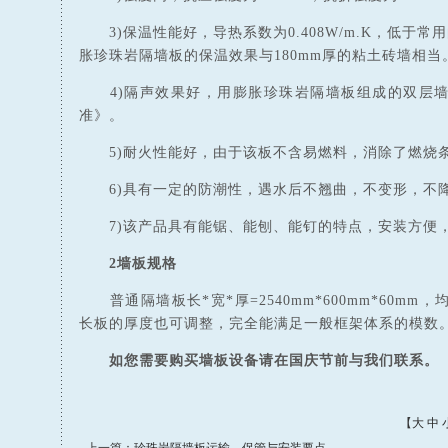
3)保温性能好，导热系数为0.408W/m.K，低于常
胀珍珠岩隔墙板的保温效果与180mm厚的粘土砖墙相当
4)隔声效果好，用膨胀珍珠岩隔墙板组成的双层墙
准》。
5)耐火性能好，由于该板不含易燃料，消除了燃烧
6)具有一定的防潮性，遇水后不翘曲，不变形，不降
7)该产品具有能锯、能刨、能钉的特点，安装方便
2墙板规格
普通隔墙板长*宽*厚=2540mm*600mm*60m
长板的厚度也可调整，完全能满足一般框架体系的模数
如您需要购买墙板设备请在国庆节前与我们联系。
【
大
中