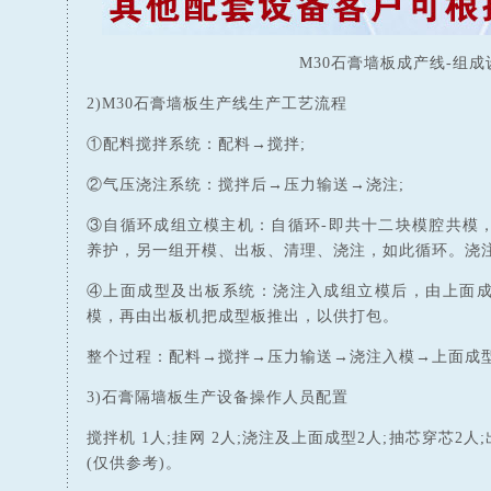
M30石膏墙板成产线-组
2)M30石膏墙板生产线生产工艺流程
①配料搅拌系统：配料→搅拌;
②气压浇注系统：搅拌后→压力输送→浇注;
③自循环成组立模主机：自循环-即共十二块模腔共模
养护，另一组开模、出板、清理、浇注，如此循环。浇
④上面成型及出板系统：浇注入成组立模后，由上面
模，再由出板机把成型板推出，以供打包。
整个过程：配料→搅拌→压力输送→浇注入模→上面成
3)石膏隔墙板生产设备操作人员配置
搅拌机 1人;挂网 2人;浇注及上面成型2人;抽芯穿芯2人
(仅供参考)。