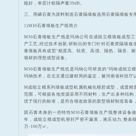
能好，单层计权隔声量39dB。
三、用磷石膏为原料制造石膏隔墙板选用石膏隔墙板专用
1)M30石膏墙板生产线简介
M30石膏墙板生产线是玛纳公司在成组立模墙板成型工
产工艺,经过技术创新,研制出的专门针对石膏类隔墙板
膏墙板具有成型"精度高、轻质、高强、隔热、隔音、耐
墙材的理想成型设备。
M30石膏墙板生产线也是玛纳公司研发的“玛纳成组立
玛纳技术，在北京通过建材局的鉴定，被河南省科技厅
M成组立模系列墙板成型机属机械化模腔成型，成度精
范围，可根据各地资源采用不同材料，生产出多种结构
优于现行的标准，是符合墙改政策的新型墙材制造装备，
因石膏本身的一些特性M30石膏墙板生产线整体设备做
年，成组立模成型机密封严密不漏浆，液压动力;整条线
万-100万㎡。